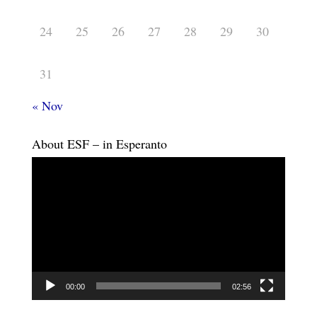
24
25
26
27
28
29
30
31
« Nov
About ESF – in Esperanto
Video
Player
00:00
02:56