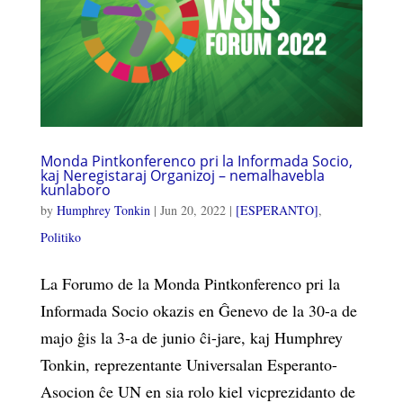
Monda Pintkonferenco pri la Informada Socio,
kaj Neregistaraj Organizoj – nemalhavebla
kunlaboro
by
Humphrey Tonkin
|
Jun 20, 2022
|
[ESPERANTO]
,
Politiko
La Forumo de la Monda Pintkonferenco pri la
Informada Socio okazis en Ĝenevo de la 30-a de
majo ĝis la 3-a de junio ĉi-jare, kaj Humphrey
Tonkin, reprezentante Universalan Esperanto-
Asocion ĉe UN en sia rolo kiel vicprezidanto de