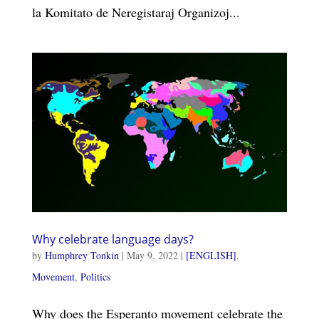
la Komitato de Neregistaraj Organizoj...
Why celebrate language days?
by
Humphrey Tonkin
|
May 9, 2022
|
[ENGLISH]
,
Movement
,
Politics
Why does the Esperanto movement celebrate the