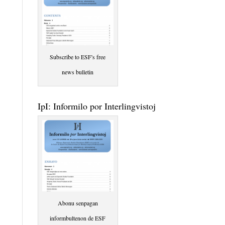
Subscribe to ESF's free
news bulletin
IpI: Informilo por Interlingvistoj
Abonu senpagan
informbultenon de ESF